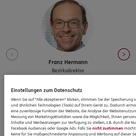
Franz
Hermann
Bezirksdirektor
Einstellungen zum Datenschutz
Tel:
09942 / 94 85 96 - 0
Wenn Sie auf "Alle akzeptieren" klicken, stimmen Sie der Speicherung 
team-hermann@ergo.de
und ähnlichen Technologien (Tools) auf Ihrem Gerät zu. Dadurch ermö
eine zuverlässige Funktion der Website, die Analyse der Websitenutzun
Messung von Marketingaktivitäten sowie die Möglichkeit, Ihnen persona
Inhalte und Werbeanzeigen zur Verfügung zu stellen, z.B. durch die N
Facebook Audiences oder Google Ads. Falls Sie
nicht zustimmen
möchten
keine für Sie maßgeschneiderte Anpassung und Werbung auf dieser Se