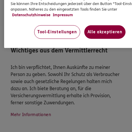
Sie können Ihre Entscheidungen jederzeit über den Button "Tool-Eins
anpassen. Näheres zu den eingesetzten Tools finden Sie unter
Datenschutzhinweise
Impressum
Mehr
Tool-Einstellungen
Alle akzeptieren
HINWEIS
Wichtiges aus dem Vermittlerrecht
Ich bin verpflichtet, Ihnen Auskünfte zu meiner
Person zu geben. Sowohl Ihr Schutz als Verbraucher
sowie auch gesetzliche Regelungen halten mich
dazu an. Ich biete Beratung an, für die
Versicherungsvermittlung erhalte ich Provision,
ferner sonstige Zuwendungen.
Mehr Informationen